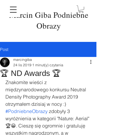
Marcin Giba Podniebne
Obrazy
Post
marcingiba
24 lis 2019
1 minut(y) czytania
🏆 ND Awards 🏆
Znakomite wieści z 
międzynarodowego konkursu Neutral 
Density Photography Award 2019 
otrzymałem dzisiaj w nocy :)
#PodniebneObrazy
 zdobyły 3 
wyróżnienia w kategorii "Nature: Aerial" 
🏆😀. Cieszę się ogromnie i gratuluję 
wszystkim nagrodzonym, a w 