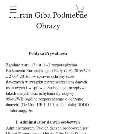
Marcin Giba Podniebne
Obrazy
Polityka Prywatności
Zgodnie z art. 13 ust. 1−2 rozporządzenia
Parlamentu Europejskiego i Rady (UE) 2016/679
z
27.04.2016
r. w sprawie ochrony osób
fizycznych w związku z przetwarzaniem danych
osobowych i w sprawie swobodnego przepływu
takich danych oraz uchylenia dyrektywy
95/46/WE (ogólne rozporządzenie o ochronie
danych) (Dz.Urz. UE L 119, s. 1) – dalej RODO
− informuję, że:
I. Administrator danych osobowych
Administratorem Twoich danych osobowych jest
Usługi Fotograficzne Marcin Giba Moje Studio