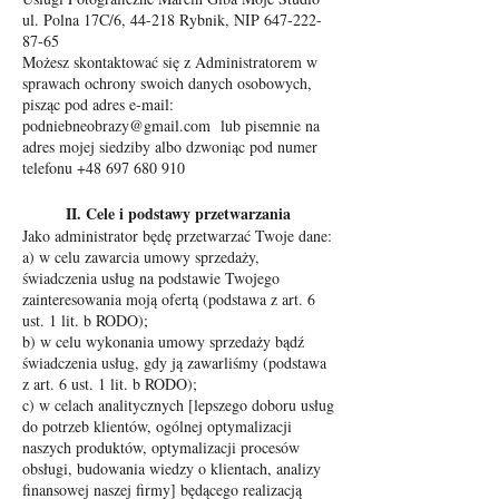
ul. Polna 17C/6, 44-218 Rybnik, NIP
647-222-
87-65
Możesz skontaktować się z Administratorem w
sprawach ochrony swoich danych osobowych,
pisząc pod adres e-mail:
podniebneobrazy@gmail.com
lub pisemnie na
adres mojej siedziby albo dzwoniąc pod numer
telefonu
+48 697 680 910
II. Cele i podstawy przetwarzania
Jako administrator będę przetwarzać Twoje dane:
a) w celu zawarcia umowy sprzedaży,
świadczenia usług na podstawie Twojego
zainteresowania moją ofertą (podstawa z art. 6
ust. 1 lit. b RODO);
b) w celu wykonania umowy sprzedaży bądź
świadczenia usług, gdy ją zawarliśmy (podstawa
z art. 6 ust. 1 lit. b RODO);
c) w celach analitycznych [lepszego doboru usług
do potrzeb klientów, ogólnej optymalizacji
naszych produktów, optymalizacji procesów
obsługi, budowania wiedzy o klientach, analizy
finansowej naszej firmy] będącego realizacją