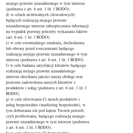
mojego prawnie uzasadnionego w tym interesu
(podstawa z art. 6 ust. 1 lit. f RODO);
d) w celach archiwalnych (dowodowych)
będących realizacją mojego prawnie
uzasadnionego interesu zabezpieczenia informacji
na wypadek prawnej potrzeby wykazania faktów
(art. 6 ust. 1 lit. f RODO);
e) w celu ewentualnego ustalenia, dochodzenia
lub obrony przed roszczeniami będącego
realizacją mojego prawnie uzasadnionego w tym
interesu (podstawa z art. 6 ust. 1 lit. f RODO);
f) w celu badania satysfakcji klientów będącego
realizacją mojego prawnie uzasadnionego
interesu określania jakości naszej obsługi oraz
poziomu zadowolenia naszych klientów z
produktów i usług (podstawa z art. 6 ust. 1 lit. f
RODO);
g) w celu oferowania Ci moich produktów i
usług bezpośrednio (marketing bezpośredni), w
tym dobierania ich pod kątem Twoich potrzeb,
czyli profilowania, będącego realizacją mojego
prawnie uzasadnionego w tym interesu (podstawa
z art. 6 ust. 1 lit. f RODO);
h) w celu oferowania Ci bezpośrednio