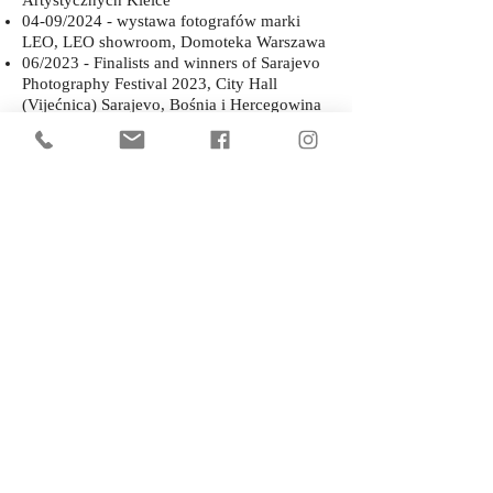
Artystycznych Kielce
04-09/2024 - wystawa fotografów marki
LEO, LEO showroom, Domoteka Warszawa
06/2023 - Finalists and winners of Sarajevo
Photography Festival 2023, City Hall
(Vijećnica) Sarajevo, Bośnia i Hercegowina
06/2022 - Wspólna Opawa, wystawa
studentów i absolwentów Instytutu Twórczej
Fotografii w Opawie, OFF Piotrkowska,
Fotofestiwal 2022, Łódź
04/2022 - Sony World Photography Awards
2022, wystawa pokonkursowa, Somerset
House, Londyn
03/2022
-
3rd International Salon of
Photography DRONE &
ASTROPHOTOGRAPHY 2020 / wystawa
pokonkursowa /
Center Noordung
Vitanje,
Słowenia
12/2021 - Tři dekády - Institut tvůrčí
fotografie FPF Slezské univerzity v Opavě
1990-2020
, Galeria Sztuki Współczesnej
BWA w Katowicach
09/2021
- Tři dekády - Institut tvůrčí
fotografie FPF Slezské univerzity v Opavě