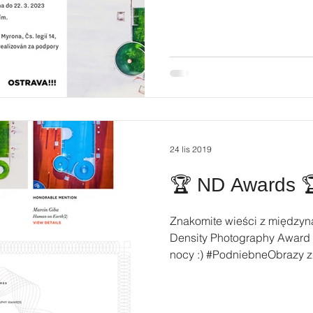
24 lis 2019
🏆 ND Awards 
Znakomite wieści z międzyn
Density Photography Award 
nocy :) #PodniebneObrazy zd