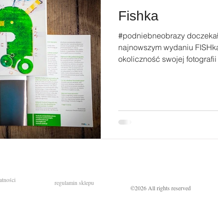
Fishka
#podniebneobrazy doczekały
najnowszym wydaniu FISHka
okoliczność swojej fotografii
atności
regulamin sklepu
©2026 All rights reserved