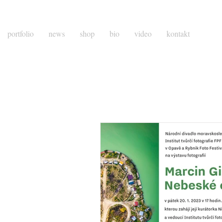
portfolio
news
shop
bio
video
kontakt