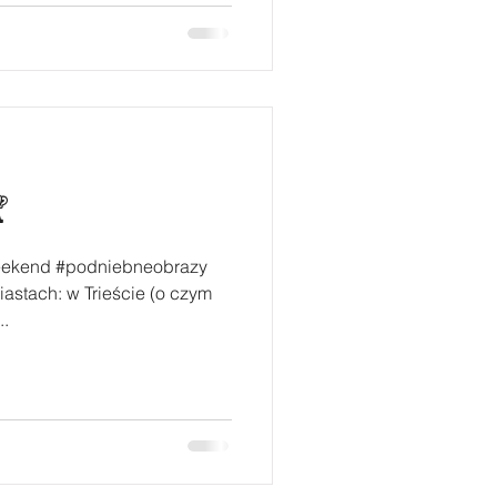

eekend #podniebneobrazy
astach: w Trieście (o czym
..