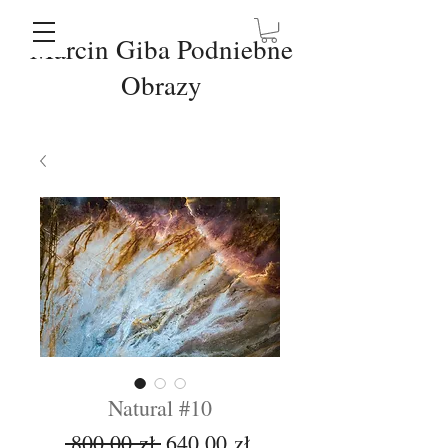
Marcin Giba Podniebne
Obrazy
Natural #10
Regularna
Cena
 800,00 zł 
640,00 zł