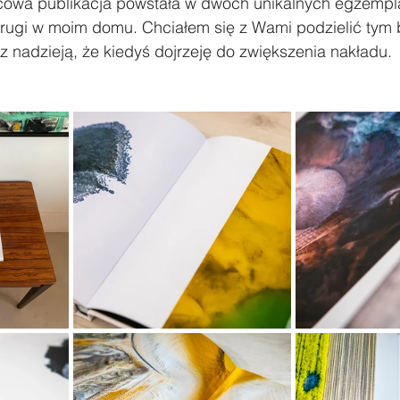
cowa publikacja powstała w dwóch unikalnych egzempla
drugi w moim domu. Chciałem się z Wami podzielić tym 
 nadzieją, że kiedyś dojrzeję do zwiększenia nakładu.