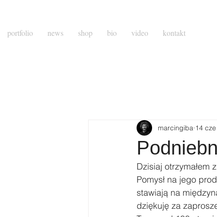
portfolio
news
shop
bio
video
kontakt
marcingiba
14 cze
Podniebn
Dzisiaj otrzymałem 
Pomysł na jego produ
stawiają na międzyn
dziękuję za zaprosze