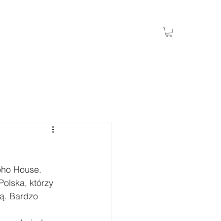
oho House
. 
 Polska
, którzy 
ą. Bardzo 