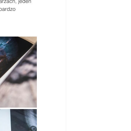
rzach, jeden 
bardzo 